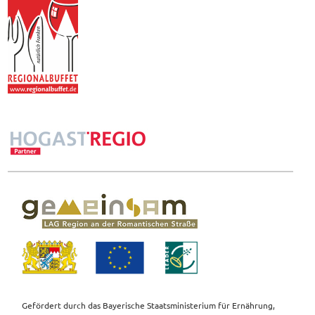
Gefördert durch das Bayerische Staatsministerium für Ernährung,