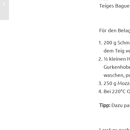
Herbstsalat mit blauen
Teiges Bague
Weintrauben
Für den Belag
200 g Schma
dem Teig ve
½ kleinen 
Gurkenhobel
waschen, pu
250 g Mozza
Bei 220°C O
Tipp:
Dazu pa
Lasst es euc