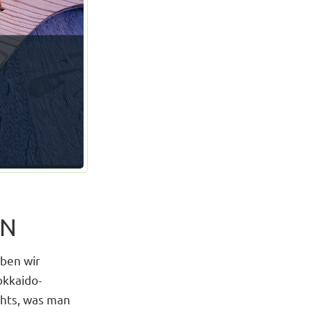
EN
aben wir
okkaido-
ichts, was man