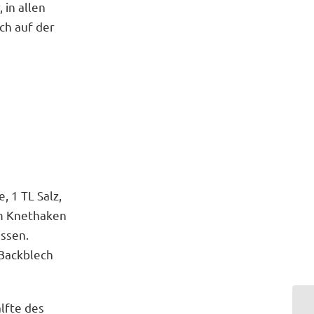
in allen
ch auf der
, 1 TL Salz,
em Knethaken
ssen.
 Backblech
lfte des