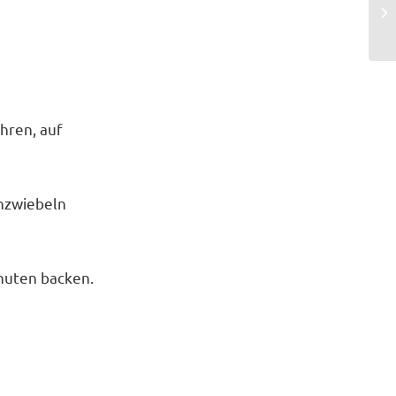
hren, auf
m
chzwiebeln
inuten backen.