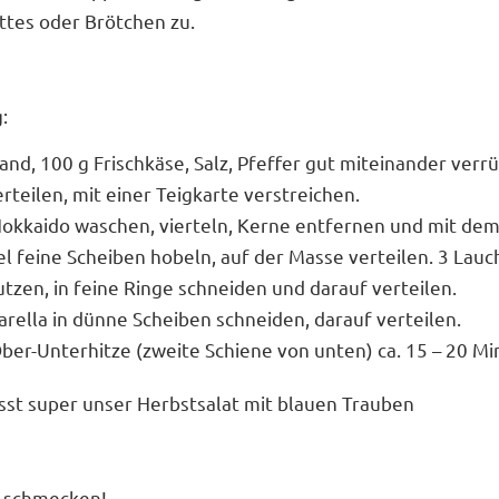
ttes oder Brötchen zu.
:
nd, 100 g Frischkäse, Salz, Pfeffer gut miteinander verrü
rteilen, mit einer Teigkarte verstreichen.
Hokkaido waschen, vierteln, Kerne entfernen und mit de
 feine Scheiben hobeln, auf der Masse verteilen. 3 Lau
tzen, in feine Ringe schneiden und darauf verteilen.
rella in dünne Scheiben schneiden, darauf verteilen.
ber-Unterhitze (zweite Schiene von unten) ca. 15 – 20 M
sst super unser
Herbstsalat mit blauen Trauben
h schmecken!