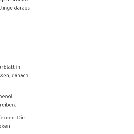
tlinge daraus
rblatt in
ssen, danach
umenöl
reiben.
fernen. Die
aken