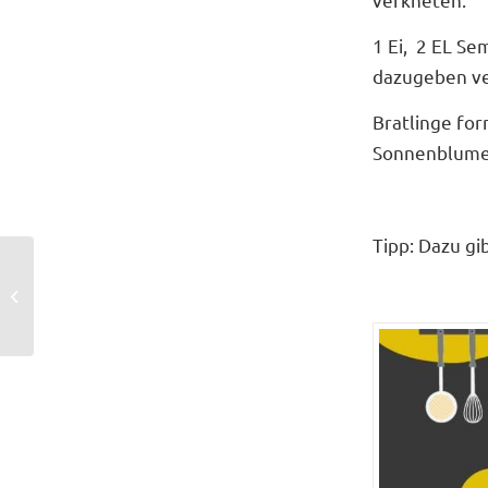
1 Ei, 2 EL Se
dazugeben ve
Bratlinge fo
Sonnenblume
Tipp: Dazu gi
Chicken-Nuggets