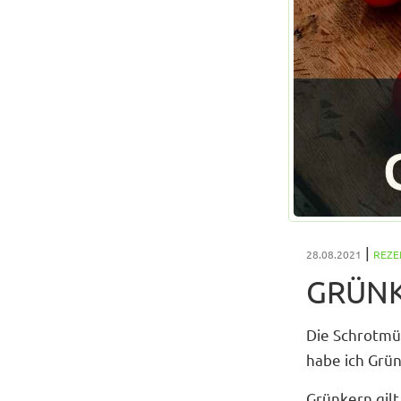
|
28.08.2021
REZE
GRÜNK
Die Schrotmüh
habe ich Grün
Grünkern gilt