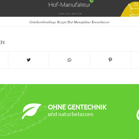
Grünkernbratlinge Rezept Hof-Manufaktur Kreiselmeyer
EN
OHNE GENTECHNIK
und naturbelassen